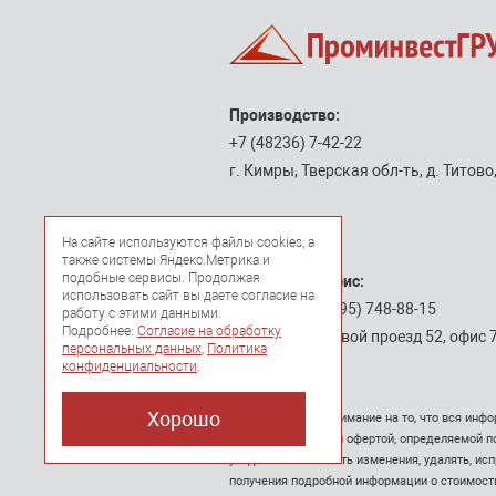
Производство:
+7 (48236)
7-42-22
г. Кимры, Тверская обл-ть, д. Титово,
На сайте используются файлы cookies, а
также системы Яндекс.Метрика и
подобные сервисы. Продолжая
Московский офис:
использовать сайт вы даете согласие на
Тел/факс:
+7 (495)
748-88-15
работу с этими данными.
Подробнее:
Согласие на обработку
г. Москва, Путевой проезд 52, офис 
персональных данных
,
Политика
конфиденциальности
.
Хорошо
Обращаем ваше внимание на то, что вся инфо
является публичной офертой, определяемой п
уведомления вносить изменения, удалять, ис
получения подробной информации о стоимости