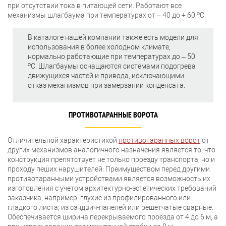
при отсутствии тока в питающей сети. Работают все
о
механизмы шлагбаума при температурах от – 40 до + 60
С.
В каталоге нашей компании также есть модели для
использования в более холодном климате,
нормально работающие при температурах до – 50
о
С. Шлагбаумы оснащаются системами подогрева
движущихся частей и привода, исключающими
отказ механизмов при замерзании конденсата.
ПРОТИВОТАРАННЫЕ ВОРОТА
Отличительной характеристикой
противотаранных ворот
от
других механизмов аналогичного назначения является то, что
конструкция препятствует не только проезду транспорта, но и
проходу пеших нарушителей. Преимуществом перед другими
противотаранными устройствами является возможность их
изготовления с учетом архитектурно-эстетических требований
заказчика, например: глухие из профилированного или
гладкого листа; из сэндвич-панелей или решетчатые сварные.
Обеспечивается ширина перекрываемого проезда от 4 до 6 м, а