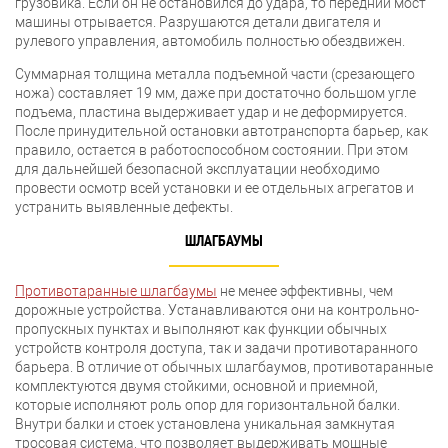
грузовика. Если он не остановился до удара, то передний мост
машины отрывается. Разрушаются детали двигателя и
рулевого управления, автомобиль полностью обездвижен.
Суммарная толщина металла подъемной части (срезающего
ножа) составляет 19 мм, даже при достаточно большом угле
подъема, пластина выдерживает удар и не деформируется.
После принудительной остановки автотранспорта барьер, как
правило, остается в работоспособном состоянии. При этом
для дальнейшей безопасной эксплуатации необходимо
провести осмотр всей установки и ее отдельных агрегатов и
устранить выявленные дефекты.
ШЛАГБАУМЫ
Противотаранные шлагбаумы
не менее эффективны, чем
дорожные устройства. Устанавливаются они на контрольно-
пропускных пунктах и выполняют как функции обычных
устройств контроля доступа, так и задачи противотаранного
барьера. В отличие от обычных шлагбаумов, противотаранные
комплектуются двумя стойкими, основной и приемной,
которые исполняют роль опор для горизонтальной балки.
Внутри балки и стоек установлена уникальная замкнутая
тросовая система, что позволяет выдерживать мощные